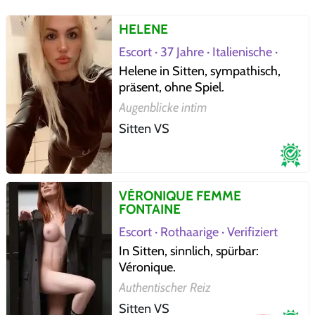
HELENE
Escort · 37 Jahre · Italienische ·
Verifiziert
Helene in Sitten, sympathisch,
präsent, ohne Spiel.
Augenblicke intim
Sitten VS
VÉRONIQUE FEMME
FONTAINE
Escort · Rothaarige · Verifiziert
In Sitten, sinnlich, spürbar:
Véronique.
Authentischer Reiz
Sitten VS