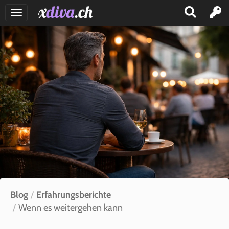
GIRLS
TRANS
SEX
CLUBS
INSERAT
EINFÜGEN
BLOG
EINLOGGEN
Blog
Erfahrungsberichte
KONTAKT
Wenn es weitergehen kann