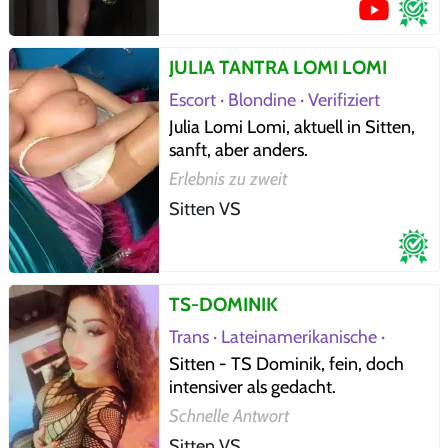
JULIA TANTRA LOMI LOMI
Escort · Blondine · Verifiziert
Julia Lomi Lomi, aktuell in Sitten,
sanft, aber anders.
Erlebnis zu zweit
Sitten VS
TS-DOMINIK
Trans · Lateinamerikanische ·
Verifiziert
Sitten - TS Dominik, fein, doch
intensiver als gedacht.
Schnelle Antwort
Sitten VS