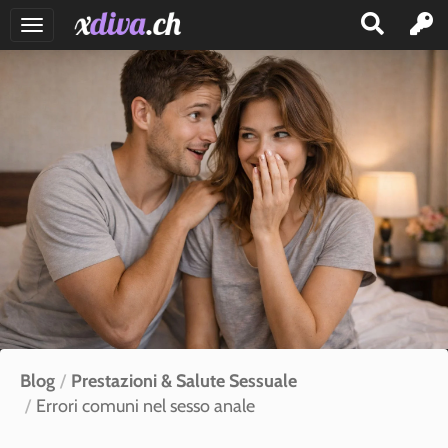
RAGAZZE
TRANS
CLUB
INSERISCI
ANNUNCIO
BLOG
ACCEDI
CONTATTI
Blog
Prestazioni & Salute Sessuale
Errori comuni nel sesso anale