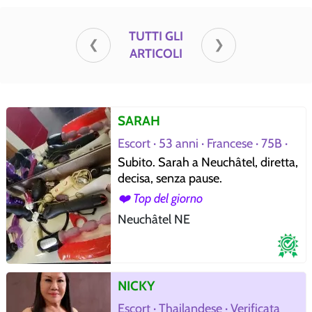
TUTTI GLI
❮
❯
ARTICOLI
SARAH
Escort · 53 anni · Francese · 75B ·
Verificata
Subito. Sarah a Neuchâtel, diretta,
decisa, senza pause.
❤️ Top del giorno
Neuchâtel NE
NICKY
Escort · Thailandese · Verificata