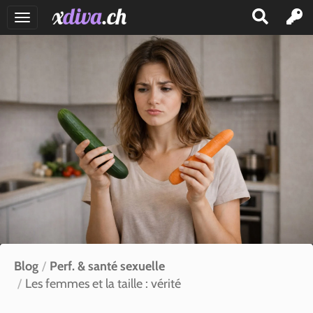
GIRLS
TRANS
SALONS
INSÉRER
ANNONCE
BLOG
SE
CONNECTER
Blog
Perf. & santé sexuelle
CONTACT
Les femmes et la taille : vérité