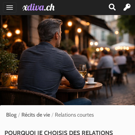
GIRLS
TRANS
SALONS
INSÉRER
ANNONCE
BLOG
SE
CONNECTER
Blog
Récits de vie
Relations courtes
CONTACT
POURQUOI JE CHOISIS DES RELATIONS