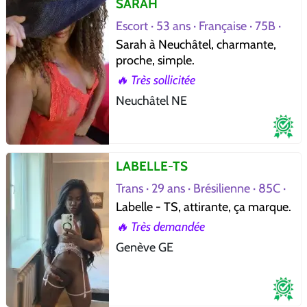
SARAH
Escort · 53 ans · Française · 75B ·
Vérifiée
Sarah à Neuchâtel, charmante,
proche, simple.
🔥 Très sollicitée
Neuchâtel NE
LABELLE-TS
Trans · 29 ans · Brésilienne · 85C ·
Vérifiée
Labelle - TS, attirante, ça marque.
🔥 Très demandée
Genève GE