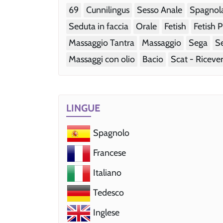
69
Cunnilingus
Sesso Anale
Spagnol
Seduta in faccia
Orale
Fetish
Fetish P
Massaggio Tantra
Massaggio
Sega
S
Massaggi con olio
Bacio
Scat - Riceve
LINGUE
Spagnolo
Francese
Italiano
Tedesco
Inglese