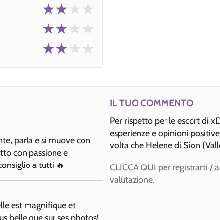
★★
★★
★★
★★
★★
★★
IL TUO COMMENTO
Per rispetto per le escort di 
esperienze e opinioni positiv
te, parla e si muove con
volta che Helene di Sion (Vall
atto con passione e
consiglio a tutti 🔥
CLICCA QUI per registrarti / 
valutazione.
lle est magnifique et
us belle que sur ses photos!