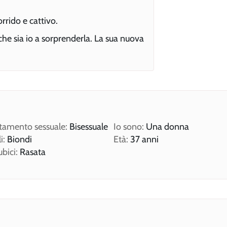
rrido e cattivo.
he sia io a sorprenderla. La sua nuova
tamento sessuale:
Bisessuale
Io sono:
Una donna
i:
Biondi
Età:
37 anni
ubici:
Rasata