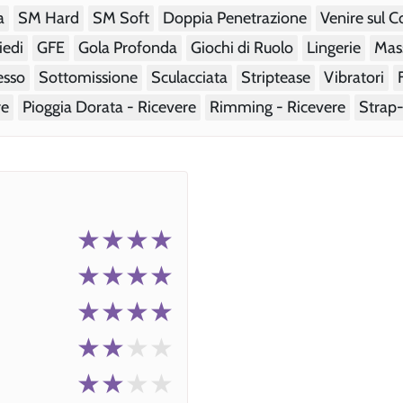
a
SM Hard
SM Soft
Doppia Penetrazione
Venire sul 
iedi
GFE
Gola Profonda
Giochi di Ruolo
Lingerie
Mas
esso
Sottomissione
Sculacciata
Striptease
Vibratori
re
Pioggia Dorata - Ricevere
Rimming - Ricevere
Strap
★★★★
★★★★
★★★★
★★
★★
★★
★★