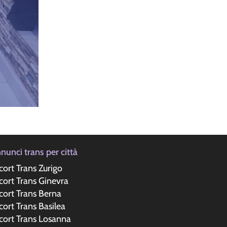
nunci trans per città
cort Trans Zurigo
cort Trans Ginevra
cort Trans Berna
cort Trans Basilea
cort Trans Losanna