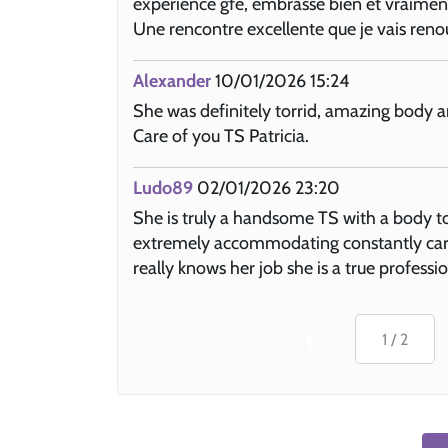
expérience gfe, embrasse bien et vraimen
Une rencontre excellente que je vais renouv
Alexander
10/01/2026 15:24
She was definitely torrid, amazing body a
Care of you TS Patricia.
Ludo89
02/01/2026 23:20
She is truly a handsome TS with a body t
extremely accommodating constantly carin
really knows her job she is a true professio
Vai
❮
alla
pagina