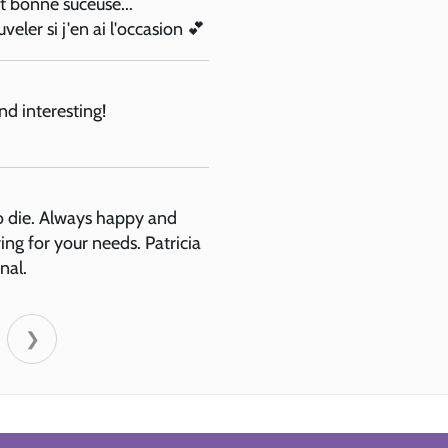
t bonne suceuse...
eler si j'en ai l'occasion 💕
nd interesting!
o die. Always happy and
g for your needs. Patricia
nal.
❯