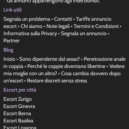
* Gli annunci appartengono agli inserzionisti.
Link utili
Segnala un problema
•
Contatti
•
Tariffe annuncio
escort
•
Chi siamo
•
Note legali
•
Termini e Condizioni
•
Informativa sulla Privacy
•
Segnala un annuncio
•
Partner
Blog
Inizio
•
Sono dipendente dal sesso?
•
Penetrazione anale
in coppia
•
Perché le coppie diventano libertine
•
Vedere
mia moglie con un altro?
•
Cosa cambia davvero dopo
un'escort
•
Restare discreti senza stress
Escort per città
Escort Zurigo
Escort Ginevra
Escort Berna
Escort Basilea
Escort Losanna